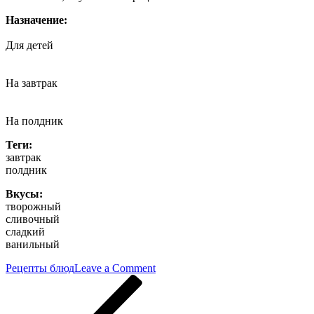
Назначение:
Для детей
На завтрак
На полдник
Теги:
завтрак
полдник
Вкусы:
творожный
сливочный
сладкий
ванильный
on
Рецепты блюд
Leave a Comment
Навигация
Previous
Блинная
Post
запеканка
по
с