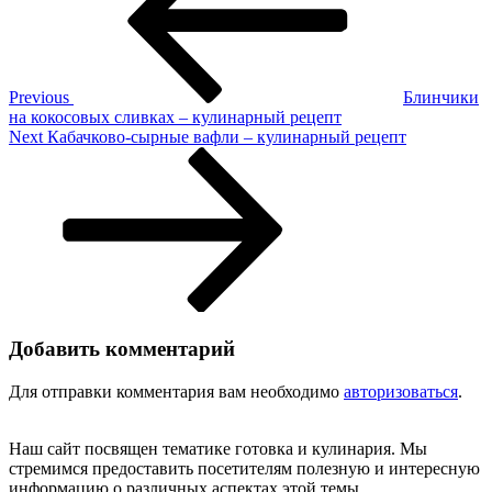
записям
творогом
и
вишней
–
кулинарный
Previous
Блинчики
рецепт
на кокосовых сливках – кулинарный рецепт
Next
Next
Кабачково-сырные вафли – кулинарный рецепт
Post
Добавить комментарий
Для отправки комментария вам необходимо
авторизоваться
.
Наш сайт посвящен тематике готовка и кулинария. Мы
стремимся предоставить посетителям полезную и интересную
информацию о различных аспектах этой темы.