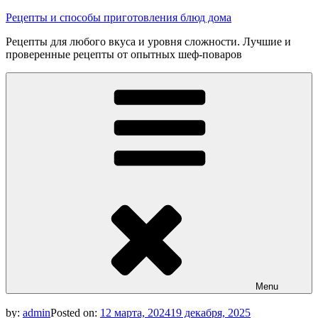
Skip
Рецепты и способы приготовления блюд дома
to
Рецепты для любого вкуса и уровня сложности. Лучшие и
content
проверенные рецепты от опытных шеф-поваров
Menu
by:
admin
Posted on:
12 марта, 2024
19 декабря, 2025