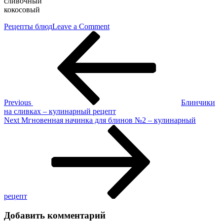
сливочный
кокосовый
on
Рецепты блюд
Leave a Comment
Навигация
Previous
Кокосовый
Post
мусс
по
для
записям
торта
–
кулинарный
рецепт
Previous
Блинчики
на сливках – кулинарный рецепт
Next
Next
Мгновенная начинка для блинов №2 – кулинарный
Post
рецепт
Добавить комментарий