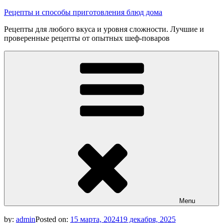
Skip
Рецепты и способы приготовления блюд дома
to
Рецепты для любого вкуса и уровня сложности. Лучшие и
content
проверенные рецепты от опытных шеф-поваров
Menu
by:
admin
Posted on:
15 марта, 2024
19 декабря, 2025