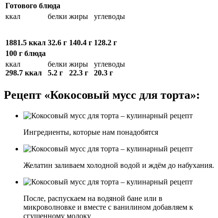
Готового блюда
ккал
белки
жиры
углеводы
1881.5 ккал
32.6 г
140.4 г
128.2 г
100 г блюда
ккал
белки
жиры
углеводы
298.7 ккал
5.2 г
22.3 г
20.3 г
Рецепт «Кокосовый мусс для торта»:
Ингредиенты, которые нам понадобятся
Желатин заливаем холодной водой и ждём до набухания.
После, распускаем на водяной бане или в
микроволновке и вместе с ванилином добавляем к
сгущенному молоку