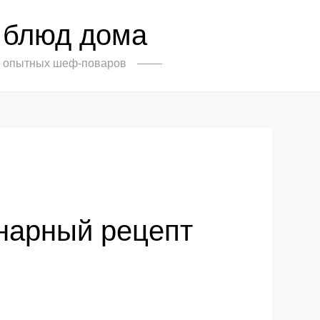
 блюд дома
от опытных шеф-поваров
инарный рецепт