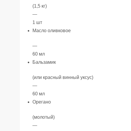
(1,5 кг)
—
1 шт
Масло оливковое
—
60 мл
Бальзамик
(или красный винный уксус)
—
60 мл
Орегано
(молотый)
—