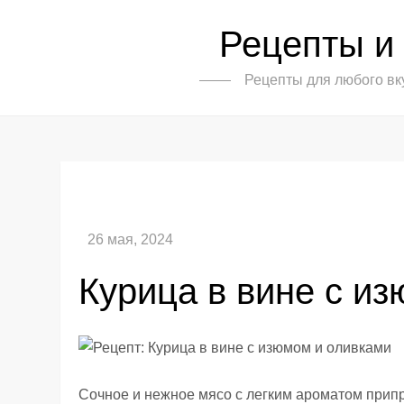
Skip
Рецепты и
to
content
Рецепты для любого вк
Курица в вине с и
Сочное и нежное мясо с легким ароматом прип