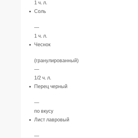
1 ч. л.
Соль
—
1 ч. л.
Чеснок
(гранулированный)
—
1/2 ч. л.
Перец черный
—
по вкусу
Лист лавровый
—