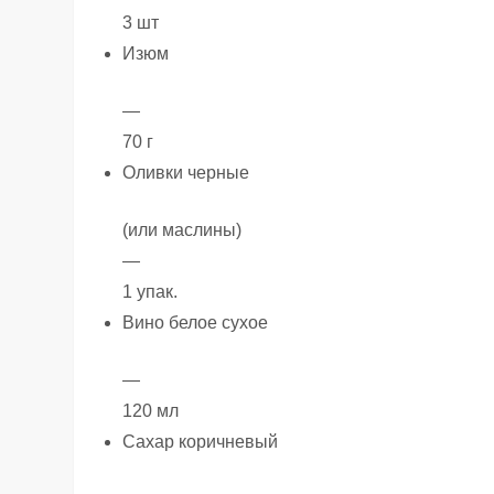
3 шт
Изюм
—
70 г
Оливки черные
(или маслины)
—
1 упак.
Вино белое сухое
—
120 мл
Сахар коричневый