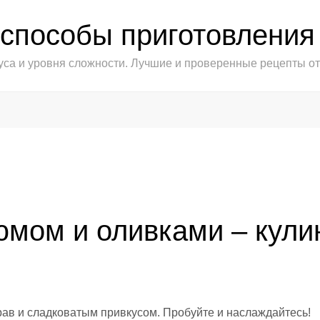
 способы приготовления
уса и уровня сложности. Лучшие и проверенные рецепты 
зюмом и оливками – кул
рав и сладковатым привкусом. Пробуйте и
наслаждайтесь!