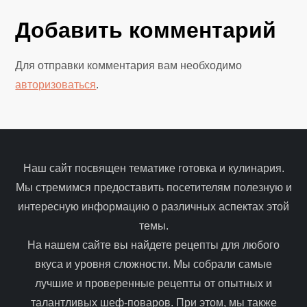
и
Добавить комментарий
г
Для отправки комментария вам необходимо
а
авторизоваться
.
ц
и
я
Наш сайт посвящен тематике готовка и кулинария.
Мы стремимся предоставить посетителям полезную и
п
интересную информацию о различных аспектах этой
темы.
о
На нашем сайте вы найдете рецепты для любого
з
вкуса и уровня сложности. Мы собрали самые
лучшие и проверенные рецепты от опытных и
а
талантливых шеф-поваров. При этом, мы также