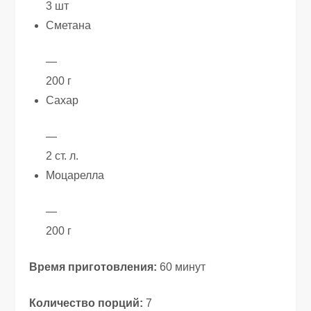
3 шт
Сметана
—
200 г
Сахар
—
2 ст. л.
Моцарелла
—
200 г
Время приготовления:
60 минут
Количество порций:
7