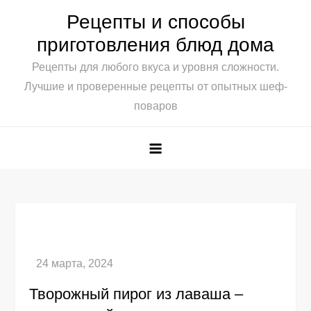
Skip
Рецепты и способы
to
приготовления блюд дома
content
Рецепты для любого вкуса и уровня сложности.
Лучшие и проверенные рецепты от опытных шеф-
поваров
Творожный пирог из лаваша –