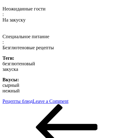
Неожиданные гости
:
На закуску
Специальное питание
:
Безглютеновые рецепты
Теги:
безглютеновый
закуска
Вкусы:
сырный
нежный
on
Рецепты блюд
Leave a Comment
Навигация
Previous
Безглютеновый
Post
закусочный
по
кекс
записям
–
кулинарный
рецепт