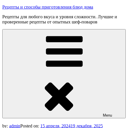
Skip
Рецепты и способы приготовления блюд дома
to
Рецепты для любого вкуса и уровня сложности. Лучшие и
content
проверенные рецепты от опытных шеф-поваров
Menu
by:
admin
Posted on:
15 апреля, 2024
19 декабря, 2025