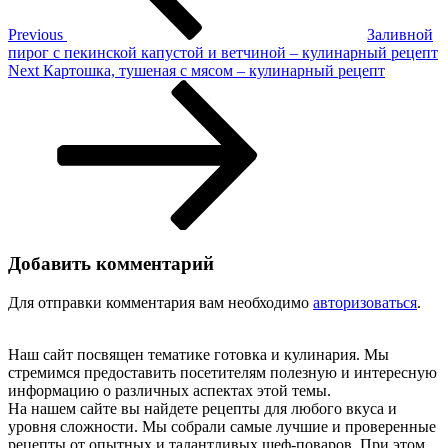
Previous
Заливной
пирог с пекинской капустой и ветчиной – кулинарный рецепт
Next
Next
Картошка, тушеная с мясом – кулинарный рецепт
Post
Добавить комментарий
Для отправки комментария вам необходимо
авторизоваться
.
Наш сайт посвящен тематике готовка и кулинария. Мы
стремимся предоставить посетителям полезную и интересную
информацию о различных аспектах этой темы.
На нашем сайте вы найдете рецепты для любого вкуса и
уровня сложности. Мы собрали самые лучшие и проверенные
рецепты от опытных и талантливых шеф-поваров. При этом,