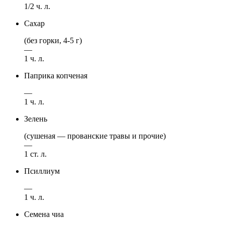
1/2 ч. л.
Сахар
(без горки, 4-5 г)
—
1 ч. л.
Паприка копченая
—
1 ч. л.
Зелень
(сушеная — прованские травы и прочие)
—
1 ст. л.
Псиллиум
—
1 ч. л.
Семена чиа