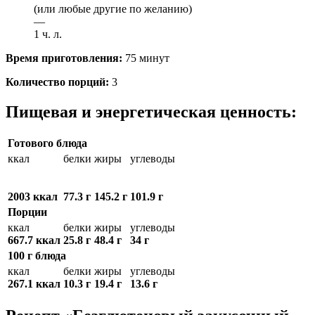
(или любые другие по желанию)
—
1 ч. л.
Время приготовления:
75 минут
Количество порций:
3
Пищевая и энергетическая ценность:
Готового блюда
ккал
белки
жиры
углеводы
2003 ккал
77.3 г
145.2 г
101.9 г
Порции
ккал
белки
жиры
углеводы
667.7 ккал
25.8 г
48.4 г
34 г
100 г блюда
ккал
белки
жиры
углеводы
267.1 ккал
10.3 г
19.4 г
13.6 г