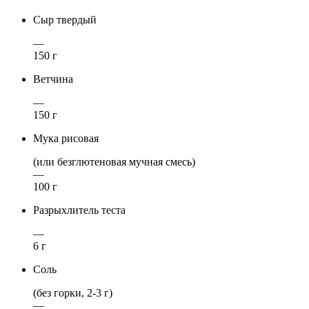
Сыр твердый
—
150 г
Ветчина
—
150 г
Мука рисовая
(или безглютеновая мучная смесь)
—
100 г
Разрыхлитель теста
—
6 г
Соль
(без горки, 2-3 г)
—