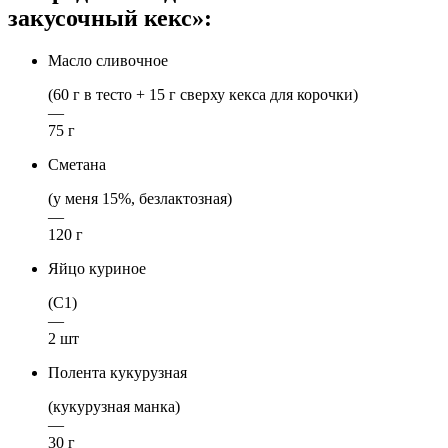
закусочный кекс»:
Масло сливочное
(60 г в тесто + 15 г сверху кекса для корочки)
—
75 г
Сметана
(у меня 15%, безлактозная)
—
120 г
Яйцо куриное
(С1)
—
2 шт
Полента кукурузная
(кукурузная манка)
—
30 г