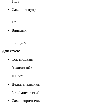
1 шт
Сахарная пудра
—
1 г
Ванилин
—
по вкусу
Для соуса:
Сок ягодный
(вишневый)
—
100 мл
Цедра апельсина
(с 0,5 апельсина)
Сахар коричневый