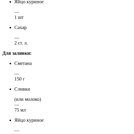
Яйцо куриное
—
1 шт
Сахар
—
2 ст. л.
Для заливки:
Сметана
—
150 г
Сливки
(или молоко)
—
75 мл
Яйцо куриное
—