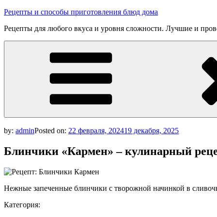
Skip
Рецепты и способы приготовления блюд дома
to
Рецепты для любого вкуса и уровня сложности. Лучшие и про
content
by:
admin
Posted on:
22 февраля, 2024
19 декабря, 2025
Блинчики «Кармен» – кулинарный рец
Нежные запеченные блинчики с творожной начинкой в сливоч
Категория: