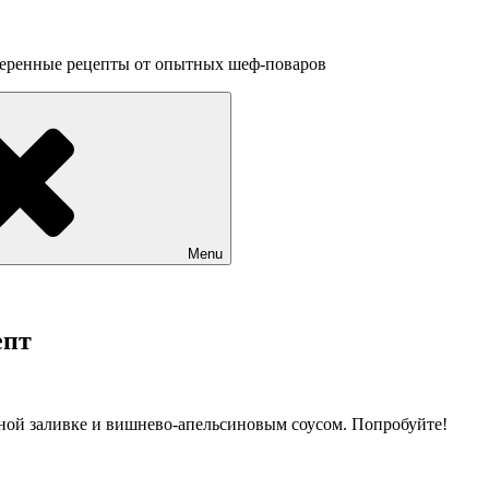
веренные рецепты от опытных шеф-поваров
Menu
епт
ной заливке и вишнево-апельсиновым
соусом. Попробуйте!