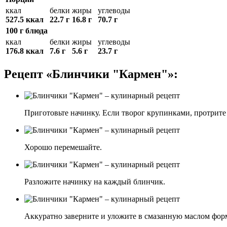
ккал
белки
жиры
углеводы
527.5 ккал
22.7 г
16.8 г
70.7 г
100 г блюда
ккал
белки
жиры
углеводы
176.8 ккал
7.6 г
5.6 г
23.7 г
Рецепт «Блинчики "Кармен"»:
Приготовьте начинку. Если творог крупинками, протрите 
Хорошо перемешайте.
Разложите начинку на каждый блинчик.
Аккуратно заверните и уложите в смазанную маслом фор