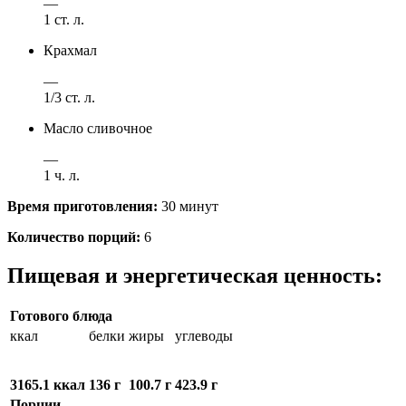
—
1 ст. л.
Крахмал
—
1/3 ст. л.
Масло сливочное
—
1 ч. л.
Время приготовления:
30 минут
Количество порций:
6
Пищевая и энергетическая ценность:
Готового блюда
ккал
белки
жиры
углеводы
3165.1 ккал
136 г
100.7 г
423.9 г
Порции