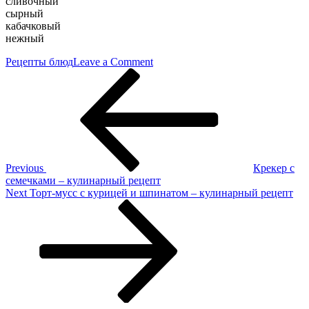
сливочный
сырный
кабачковый
нежный
on
Рецепты блюд
Leave a Comment
Навигация
Previous
Кабачки,
Post
фаршированные
по
мясом
записям
и
грибами
под
сырной
корочкой
Previous
Крекер с
–
семечками – кулинарный рецепт
кулинарный
Next
Next
Торт-мусс с курицей и шпинатом – кулинарный рецепт
рецепт
Post