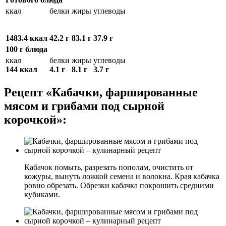
ккал
белки
жиры
углеводы
1483.4 ккал
42.2 г
83.1 г
37.9 г
100 г блюда
ккал
белки
жиры
углеводы
144 ккал
4.1 г
8.1 г
3.7 г
Рецепт «Кабачки, фаршированные
мясом и грибами под сырной
корочкой»:
Кабачок помыть, разрезать пополам, очистить от
кожуры, вынуть ложкой семена и волокна. Края кабачка
ровно обрезать. Обрезки кабачка покрошить средними
кубиками.