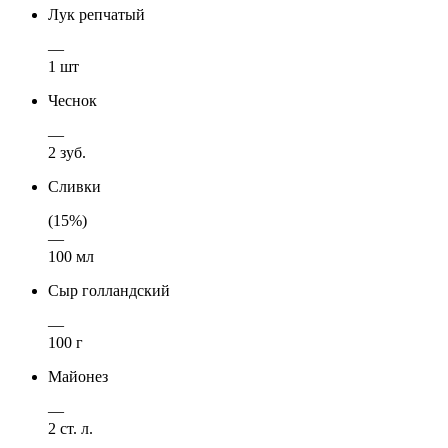
Лук репчатый
—
1 шт
Чеснок
—
2 зуб.
Сливки
(15%)
—
100 мл
Сыр голландский
—
100 г
Майонез
—
2 ст. л.