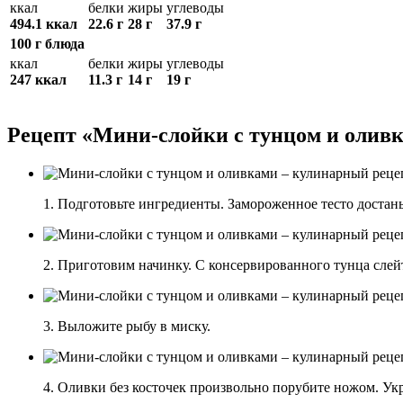
ккал
белки
жиры
углеводы
494.1 ккал
22.6 г
28 г
37.9 г
100 г блюда
ккал
белки
жиры
углеводы
247 ккал
11.3 г
14 г
19 г
Рецепт «Мини-слойки с тунцом и олив
1. Подготовьте ингредиенты. Замороженное тесто достань
2. Приготовим начинку. С консервированного тунца слей
3. Выложите рыбу в миску.
4. Оливки без косточек произвольно порубите ножом. Укр