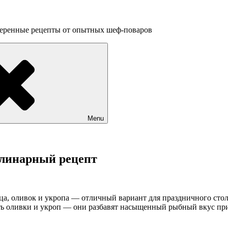
веренные рецепты от опытных шеф-поваров
Menu
улинарный рецепт
нца, оливок и укропа — отличный
вариант для праздничного стол
зать оливки и укроп — они разбавят насыщенный рыбный вкус пр