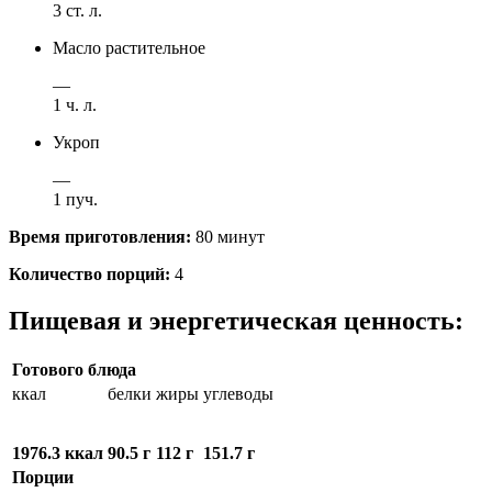
3 ст. л.
Масло растительное
—
1 ч. л.
Укроп
—
1 пуч.
Время приготовления:
80 минут
Количество порций:
4
Пищевая и энергетическая ценность:
Готового блюда
ккал
белки
жиры
углеводы
1976.3 ккал
90.5 г
112 г
151.7 г
Порции