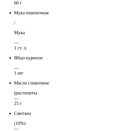
60 г
Мука пшеничная
/
Мука
—
1 ст. л.
Яйцо куриное
—
1 шт
Масло сливочное
(растопить)
—
25 г
Сметана
(10%)
—