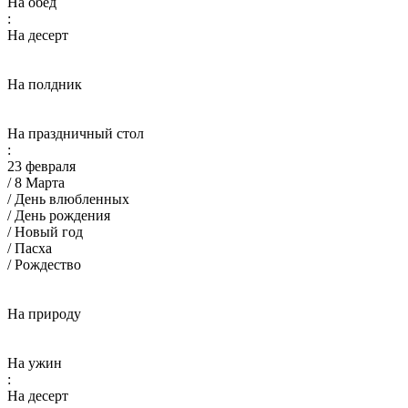
На обед
:
На десерт
На полдник
На праздничный стол
:
23 февраля
/ 8 Марта
/ День влюбленных
/ День рождения
/ Новый год
/ Пасха
/ Рождество
На природу
На ужин
:
На десерт