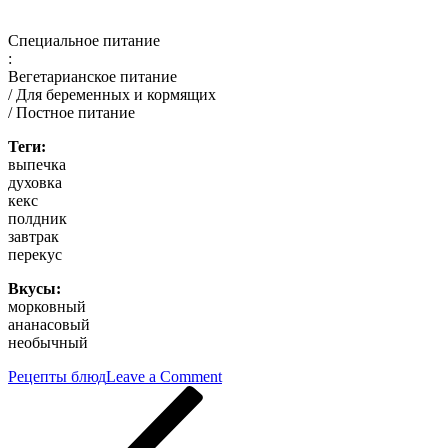
Специальное питание
:
Вегетарианское питание
/ Для беременных и кормящих
/ Постное питание
Теги:
выпечка
духовка
кекс
полдник
завтрак
перекус
Вкусы:
морковный
ананасовый
необычный
on
Рецепты блюд
Leave a Comment
Навигация
Previous
Постные
Post
морковно-
по
ананасовые
кексы