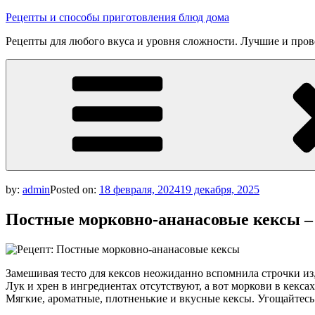
Skip
Рецепты и способы приготовления блюд дома
to
Рецепты для любого вкуса и уровня сложности. Лучшие и про
content
by:
admin
Posted on:
18 февраля, 2024
19 декабря, 2025
Постные морковно-ананасовые кексы –
Замешивая тесто для кексов неожиданно вспомнила строчки из
Лук и хрен в ингредиентах отсутствуют, а вот моркови в кексах
Мягкие, ароматные, плотненькие и вкусные кексы. Угощайтесь