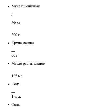
Мука пшеничная
/
Мука
—
300 г
Крупа манная
—
60 г
Масло растительное
—
125 мл
Сода
—
1 ч. л.
Соль