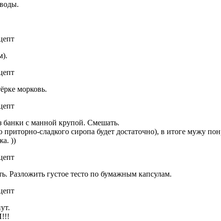
 воды.
).
тёрке морковь.
з банки с манной крупой. Смешать.
о приторно-сладкого сиропа будет достаточно), в итоге мужу по
а. ))
ь. Разложить густое тесто по бумажным капсулам.
ут.
!!!