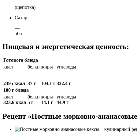
(щепотка)
Сахар
—
50 г
Пищевая и энергетическая ценность:
Готового блюда
ккал
белки
жиры
углеводы
2395 ккал
37 г
104.1 г
332.4 г
100 г блюда
ккал
белки
жиры
углеводы
323.6 ккал
5 г
14.1 г
44.9 г
Рецепт «Постные морковно-ананасовые