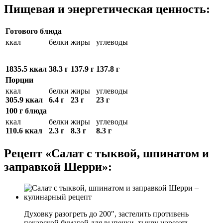
Пищевая и энергетическая ценность:
Готового блюда
ккал
белки
жиры
углеводы
1835.5 ккал
38.3 г
137.9 г
137.8 г
Порции
ккал
белки
жиры
углеводы
305.9 ккал
6.4 г
23 г
23 г
100 г блюда
ккал
белки
жиры
углеводы
110.6 ккал
2.3 г
8.3 г
8.3 г
Рецепт «Салат с тыквой, шпинатом и
заправкой Шерри»:
Духовку разогреть до 200", застелить противень
пекарской бумагой для выпечки, тыкву нарезать