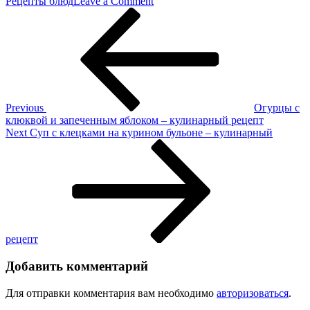
on
Рецепты блюд
Leave a Comment
Навигация
Previous
Салат
Post
с
по
тыквой,
записям
шпинатом
и
заправкой
Шерри
–
Previous
Огурцы с
кулинарный
клюквой и запеченным яблоком – кулинарный рецепт
рецепт
Next
Next
Суп с клецками на курином бульоне – кулинарный
Post
рецепт
Добавить комментарий
Для отправки комментария вам необходимо
авторизоваться
.