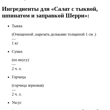
Ингредиенты для «Салат с тыквой,
шпинатом и заправкой Шерри»:
Тыква
(Очищенной ,нарезать дольками толщиной 1 см .)
—
1 кг
Сумах
(по вкусу)
—
2 ч. л.
Горчица
(горчица зерновая)
—
2 ч. л.
Уксус