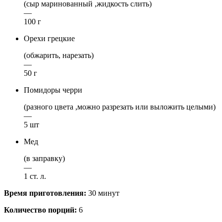
(сыр маринованный ,жидкость слить)
—
100 г
Орехи грецкие
(обжарить, нарезать)
—
50 г
Помидоры черри
(разного цвета ,можно разрезать или выложить целыми)
—
5 шт
Мед
(в заправку)
—
1 ст. л.
Время приготовления:
30 минут
Количество порций:
6