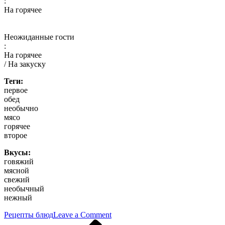
:
На горячее
Неожиданные гости
:
На горячее
/ На закуску
Теги:
первое
обед
необычно
мясо
горячее
второе
Вкусы:
говяжий
мясной
свежий
необычный
нежный
on
Рецепты блюд
Leave a Comment
Previous
Шашлык