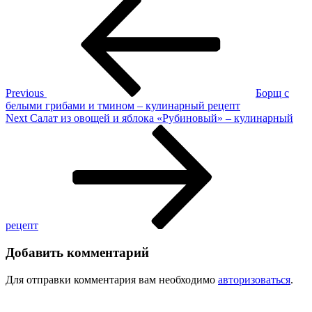
Навигация
Post
из
по
тушенки
записям
–
кулинарный
рецепт
Previous
Борщ с
белыми грибами и тмином – кулинарный рецепт
Next
Next
Салат из овощей и яблока «Рубиновый» – кулинарный
Post
рецепт
Добавить комментарий
Для отправки комментария вам необходимо
авторизоваться
.