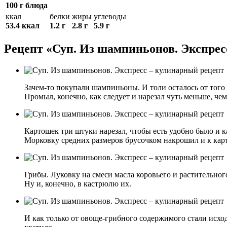
100 г блюда
ккал
белки
жиры
углеводы
53.4 ккал
1.2 г
2.8 г
5.9 г
Рецепт «Суп. Из шампиньонов. Экспрес
Зачем-то покупали шампиньоны. И толи осталось от того
Промыл, конечно, как следует и нарезал чуть меньше, чем 
Картошек три штуки нарезал, чтобы есть удобно было и 
Морковку средних размеров брусочком накрошил и к кар
Грибы. Луковку на смеси масла коровьего и растительно
Ну и, конечно, в кастрюлю их.
И как только от овоще-грибного содержимого стали исхо