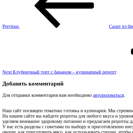
записям
Экспресс
–
кулинарный
рецепт
Previous
Салат из б
Next
Post
Next
Клубничный торт с бананом – кулинарный рецепт
Добавить комментарий
Для отправки комментария вам необходимо
авторизоваться
.
Наш сайт посвящен тематике готовка и кулинария. Мы стреми
На нашем сайте вы найдете рецепты для любого вкуса и уров
уделяем внимание здоровому питанию и предлагаем рецепты д
У нас есть разделы с советами по выбору и приготовлению инг
овощи, как приготовить мясо, как использовать специи, чтобы 