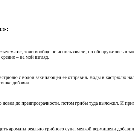
с»:
 «зачем-то», толи вообще не использовали, но обнаружилось в з
средне – на мой взгляд.
кастрюлю с водой закипающей ее отправил. Воды в кастрюлю нал
тошке добавил.
го довел до предпрозрачности, потом грибы туда выложил. И при
дить ароматы реально грибного супа, мелкой вермишели добавил