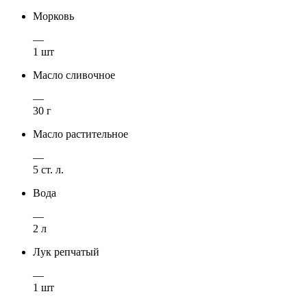
Морковь
—
1 шт
Масло сливочное
—
30 г
Масло растительное
—
5 ст. л.
Вода
—
2 л
Лук репчатый
—
1 шт