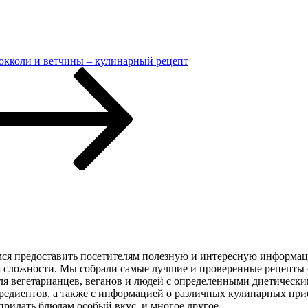
рокколи и ветчины – кулинарный рецепт
мся предоставить посетителям полезную и интересную информац
ня сложности. Мы собрали самые лучшие и проверенные рецепты
ля вегетарианцев, веганов и людей с определенными диетическ
редиентов, а также с информацией о различных кулинарных прие
придать блюдам особый вкус, и многое другое.