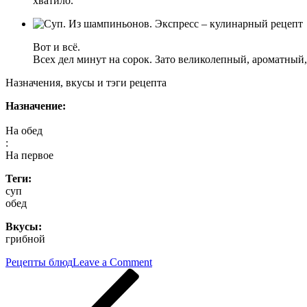
хватило.
Вот и всё.
Всех дел минут на сорок. Зато великолепный, ароматный,
Назначения, вкусы и тэги рецепта
Назначение:
На обед
:
На первое
Теги:
суп
обед
Вкусы:
грибной
on
Рецепты блюд
Leave a Comment
Навигация
Previous
Суп.
Post
Из
по
шампиньонов.