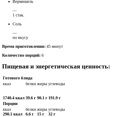
Вермишель
—
1 стак.
Соль
—
по вкусу
Время приготовления:
45 минут
Количество порций:
6
Пищевая и энергетическая ценность:
Готового блюда
ккал
белки
жиры
углеводы
1740.4 ккал
39.6 г
90.1 г
191.9 г
Порции
ккал
белки
жиры
углеводы
290.1 ккал
6.6 г
15 г
32 г