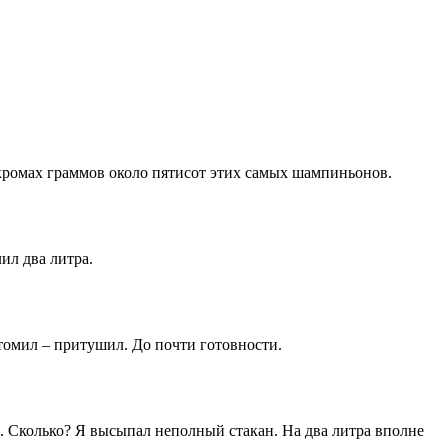
акромах граммов около пятисот этих самых шампиньонов.
ил два литра.
томил – притушил. До почти готовности.
. Сколько? Я высыпал неполный стакан. На два литра вполне