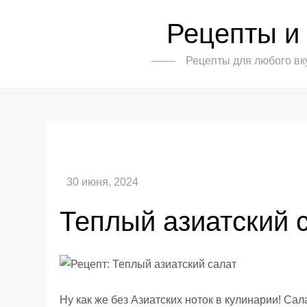
Skip
Рецепты и
to
content
Рецепты для любого вк
Теплый азиатский 
Ну как же без Азиатских ноток в кулинарии! С