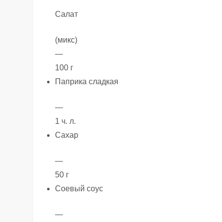
Салат
(микс)
—
100 г
Паприка сладкая
—
1 ч. л.
Сахар
—
50 г
Соевый соус
—