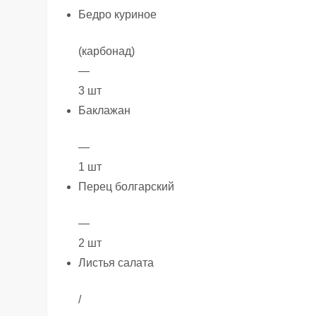
Бедро куриное
(карбонад)
—
3 шт
Баклажан
—
1 шт
Перец болгарский
—
2 шт
Листья салата
/