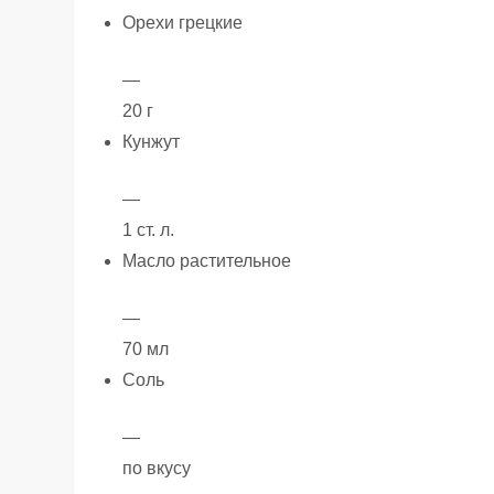
Орехи грецкие
—
20 г
Кунжут
—
1 ст. л.
Масло растительное
—
70 мл
Соль
—
по вкусу