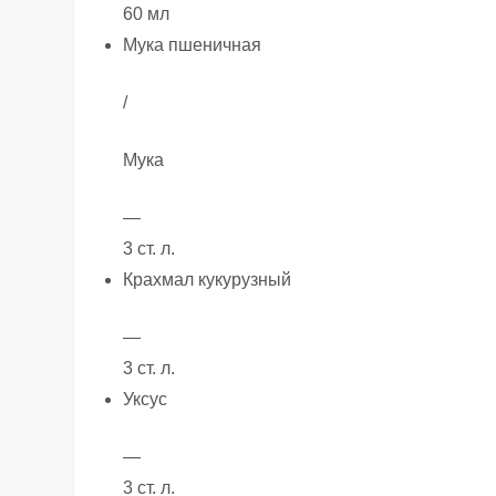
60 мл
Мука пшеничная
/
Мука
—
3 ст. л.
Крахмал кукурузный
—
3 ст. л.
Уксус
—
3 ст. л.