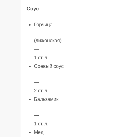
Соус
Горчица
(дижонская)
—
1 ст. л.
Соевый соус
—
2 ст. л.
Бальзамик
—
1 ст. л.
Мед