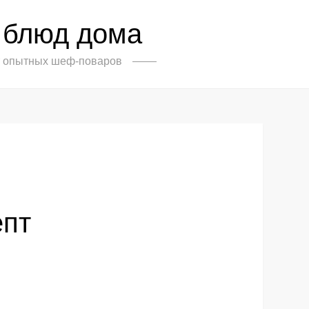
 блюд дома
от опытных шеф-поваров
епт