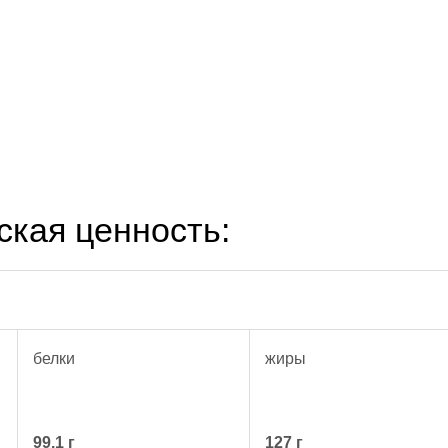
ская ценность:
белки
жиры
99.1 г
127 г