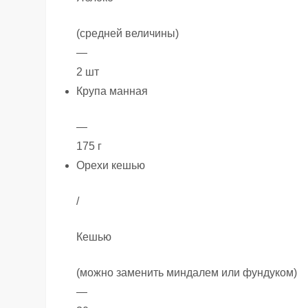
(средней величины)
—
2 шт
Крупа манная
—
175 г
Орехи кешью
/
Кешью
(можно заменить миндалем или фундуком)
—