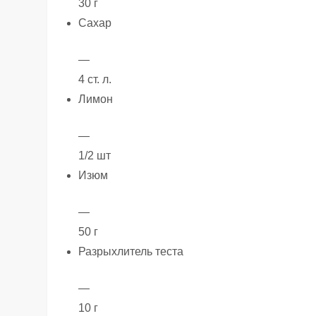
30 г
Сахар
—
4 ст. л.
Лимон
—
1/2 шт
Изюм
—
50 г
Разрыхлитель теста
—
10 г