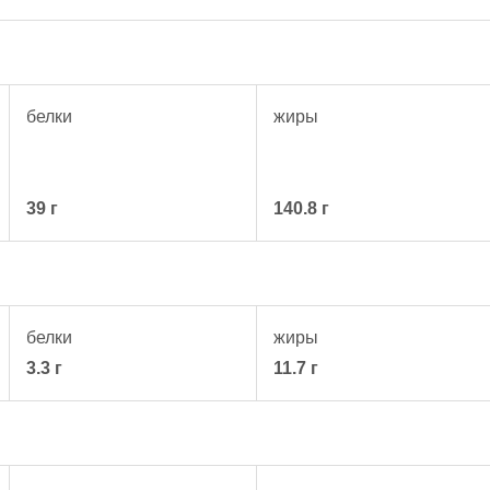
белки
жиры
39 г
140.8 г
белки
жиры
3.3 г
11.7 г