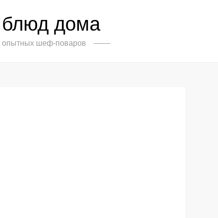
 блюд дома
от опытных шеф-поваров