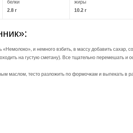
белки
жиры
2.8 г
10.2 г
нник»:
ь «Немолоко», и немного взбить, в массу добавить сахар, с
походить на густую сметану). Все тщательно перемешать и ос
м маслом, тесто разложить по формочкам и выпекать в раз