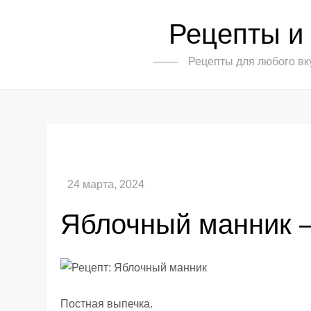
Skip
Рецепты и
to
content
Рецепты для любого вк
Яблочный манник –
Постная выпечка.